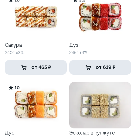
10
9.9
Сакура
Дуэт
240г ±3%
245г ±3%
от 465 ₽
от 619 ₽
10
Дуо
Эсколар в кунжуте