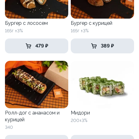
Бургер с лососем
Бургер с курицей
165г ±3%
165г ±3%
479 ₽
389 ₽
Ролл-дог с ананасом и
Мидори
курицей
200±3%
340