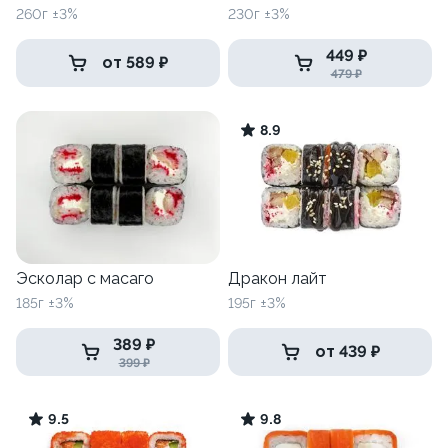
260г ±3%
230г ±3%
449 ₽
от 589 ₽
479 ₽
8.9
Эсколар с масаго
Дракон лайт
185г ±3%
195г ±3%
389 ₽
от 439 ₽
399 ₽
9.5
9.8