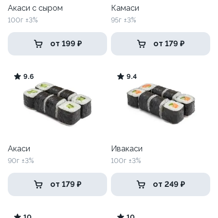
Акаси с сыром
Камаси
100г ±3%
95г ±3%
от 199 ₽
от 179 ₽
9.6
9.4
Акаси
Ивакаси
90г ±3%
100г ±3%
от 179 ₽
от 249 ₽
10
10