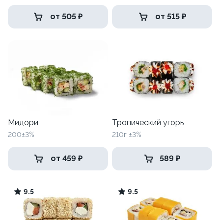
от 505 ₽
от 515 ₽
Мидори
Тропический угорь
200±3%
210г ±3%
от 459 ₽
589 ₽
9.5
9.5