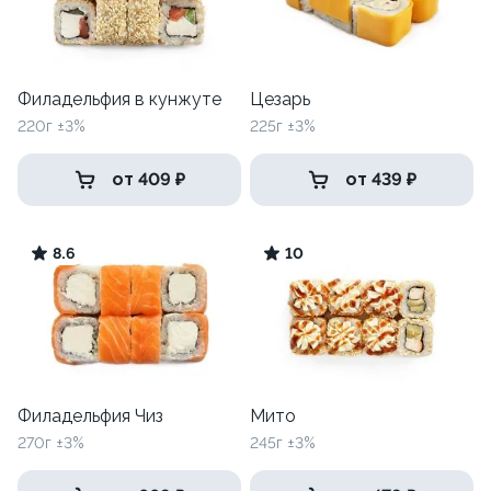
Филадельфия в кунжуте
Цезарь
220г ±3%
225г ±3%
от 409 ₽
от 439 ₽
8.6
10
Филадельфия Чиз
Мито
270г ±3%
245г ±3%