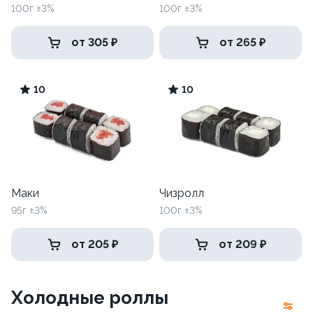
100г ±3%
100г ±3%
от 305 ₽
от 265 ₽
10
10
Маки
Чизролл
95г ±3%
100г ±3%
от 205 ₽
от 209 ₽
Холодные роллы