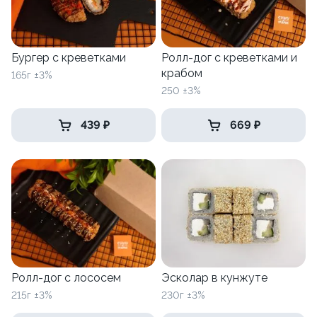
Бургер с креветками
Ролл-дог с креветками и
крабом
165г ±3%
250 ±3%
439 ₽
669 ₽
Ролл-дог с лососем
Эсколар в кунжуте
215г ±3%
230г ±3%