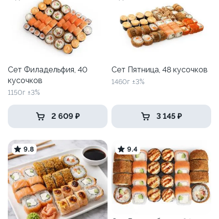
Сет Филадельфия, 40
Сет Пятница, 48 кусочков
кусочков
1460г ±3%
1150г ±3%
2 609 ₽
3 145 ₽
9.8
9.4