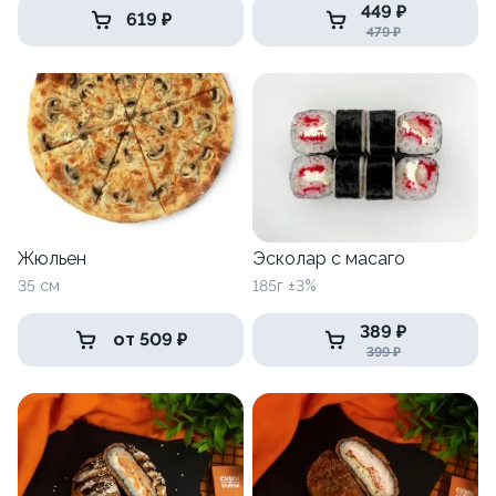
449 ₽
619 ₽
479 ₽
Жюльен
Эсколар с масаго
35 см
185г ±3%
389 ₽
от 509 ₽
399 ₽