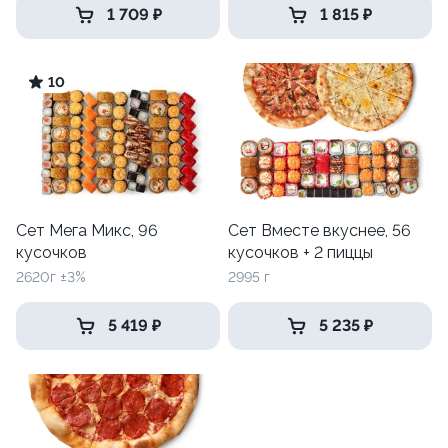
1 709 ₽
1 815 ₽
10
Сет Мега Микс, 96
Сет Вместе вкуснее, 56
кусочков
кусочков + 2 пиццы
2620г ±3%
2995 г
5 419 ₽
5 235 ₽