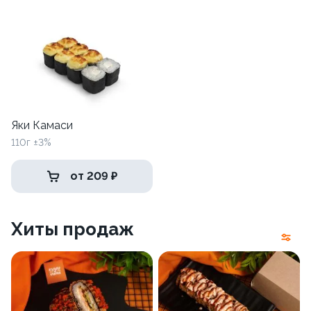
Яки Камаси
110г ±3%
от 209 ₽
Хиты продаж