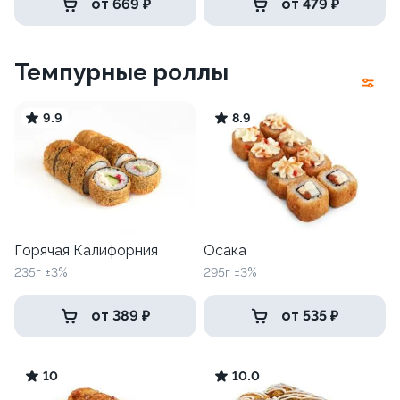
от 669 ₽
от 479 ₽
Темпурные роллы
9.9
8.9
Горячая Калифорния
Осака
235г ±3%
295г ±3%
от 389 ₽
от 535 ₽
10
10.0