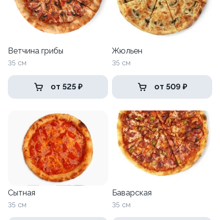
Ветчина грибы
Жюльен
35 см
35 см
от 525 ₽
от 509 ₽
Сытная
Баварская
35 см
35 см