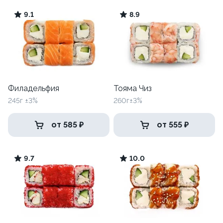
9.1
8.9
Филадельфия
Тояма Чиз
245г ±3%
260г±3%
от 585 ₽
от 555 ₽
9.7
10.0