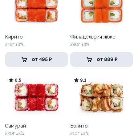
Кирито
Филадельфия люкс
245г ±3%
280г ±3%
от 495 ₽
от 889 ₽
6.5
9.1
Самурай
Бонито
220г ±3%
210г ±3%