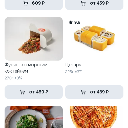
609 ₽
от 459 ₽
9.5
Фунчоза с морским
Цезарь
коктейлем
225г ±3%
270г ±3%
от 469 ₽
от 439 ₽