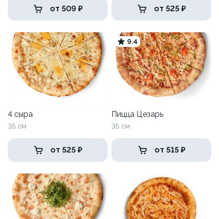
от 509 ₽
от 525 ₽
9.4
4 сыра
Пицца Цезарь
35 см
35 см
от 525 ₽
от 515 ₽