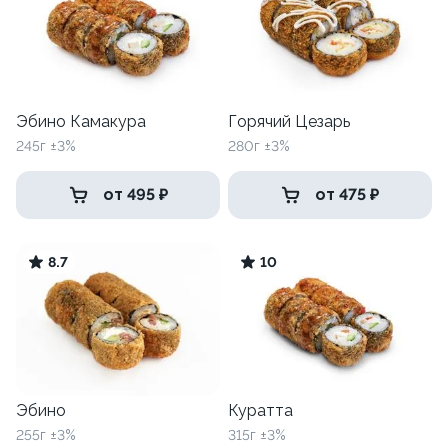
Эбино Камакура
Горячий Цезарь
245г ±3%
280г ±3%
от 495 ₽
от 475 ₽
8.7
10
Эбино
Куратта
255г ±3%
315г ±3%