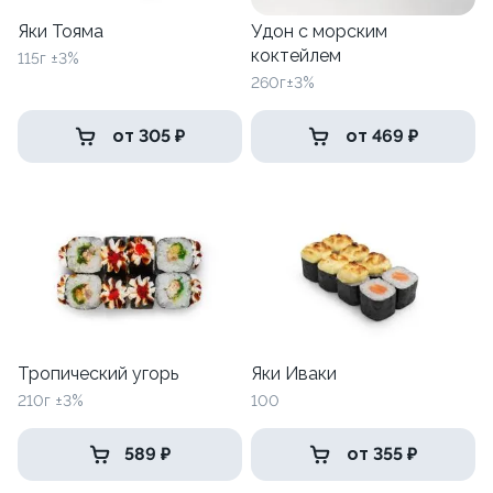
Яки Тояма
Удон с морским
коктейлем
115г ±3%
260г±3%
от 305 ₽
от 469 ₽
Тропический угорь
Яки Иваки
210г ±3%
100
589 ₽
от 355 ₽