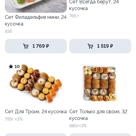
Сет Всегда берут, 24
кусочка
765 г
Сет Филадельфия мини, 24
кусочка
835
1 769 ₽
1 519 ₽
10
Сет Для Троих, 24 кусочка
Сет Только для своих, 32
кусочка
795г ±3%
880г±3%