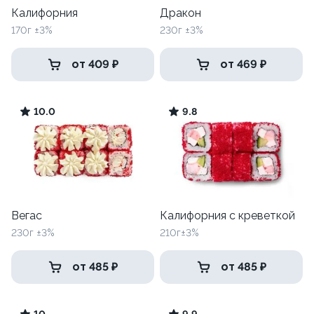
Калифорния
Дракон
170г ±3%
230г ±3%
от 409 ₽
от 469 ₽
10.0
9.8
Вегас
Калифорния с креветкой
230г ±3%
210г±3%
от 485 ₽
от 485 ₽