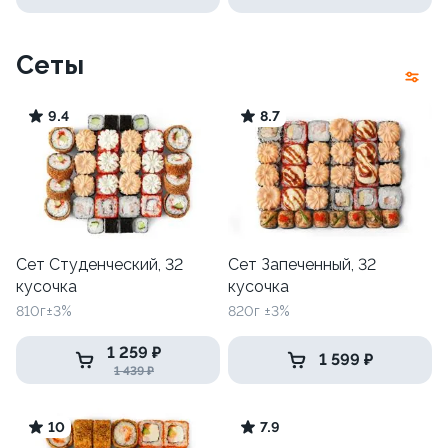
Сеты
9.4
8.7
Сет Студенческий, 32
Сет Запеченный, 32
кусочка
кусочка
810г±3%
820г ±3%
1 259 ₽
1 599 ₽
1 439 ₽
10
7.9