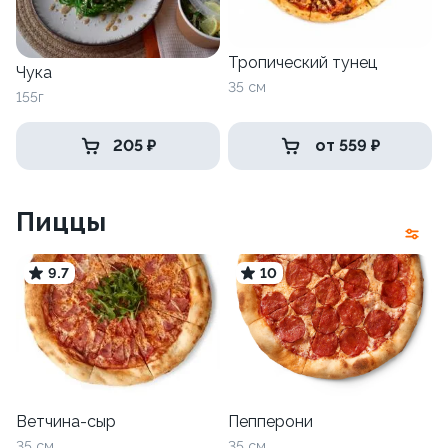
Тропический тунец
Чука
35 см
155г
205 ₽
от 559 ₽
Пиццы
9.7
10
Ветчина-сыр
Пепперони
35 см
35 см