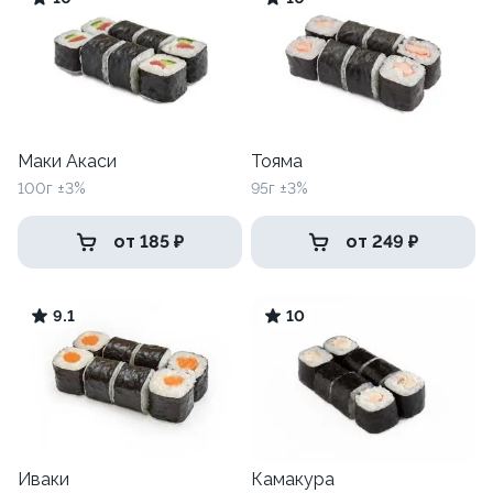
Маки Акаси
Тояма
100г ±3%
95г ±3%
от 185 ₽
от 249 ₽
9.1
10
Иваки
Камакура