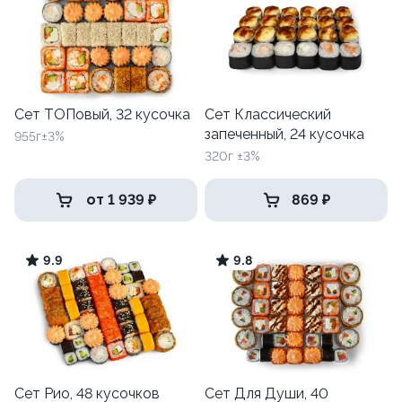
Сет ТОПовый, 32 кусочка
Сет Классический
запеченный, 24 кусочка
955г±3%
320г ±3%
от 1 939 ₽
869 ₽
9.9
9.8
Сет Рио, 48 кусочков
Сет Для Души, 40