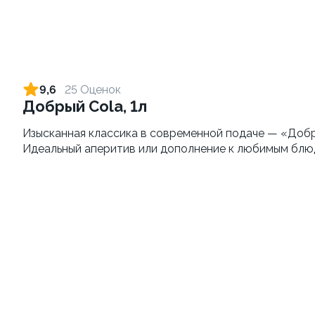
Яки Тояма
Удон с морским
коктейлем
115г ±3%
260г±3%
от 305 ₽
от 469 ₽
9,6
25 Оценок
Добрый Cola, 1л
Изысканная классика в современной подаче — «Добры
Идеальный аперитив или дополнение к любимым блюд
Тропический угорь
Яки Иваки
210г ±3%
100
589 ₽
от 355 ₽