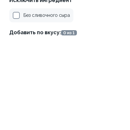
Исключить ингредиент
Без сливочного сыра
Добавить по вкусу:
0 из 1
Тропический угорь
210г ±3%
589 ₽
Хиты продаж