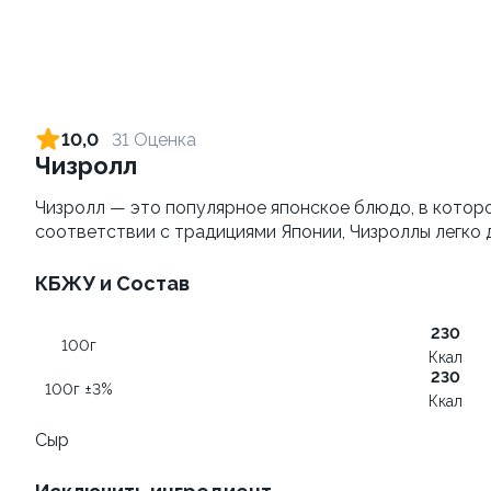
Яки Тояма
Яки Иваки
115г ±3%
100
от 305 ₽
от 355 ₽
10,0
31 Оценка
Чизролл
Чизролл — это популярное японское блюдо, в которо
соответствии с традициями Японии, Чизроллы легко 
КБЖУ и Состав
230
100г
Яки Камаси
Удон с морским
Ккал
коктейлем
110г ±3%
230
100г ±3%
260г±3%
Ккал
Сыр
от 209 ₽
от 469 ₽