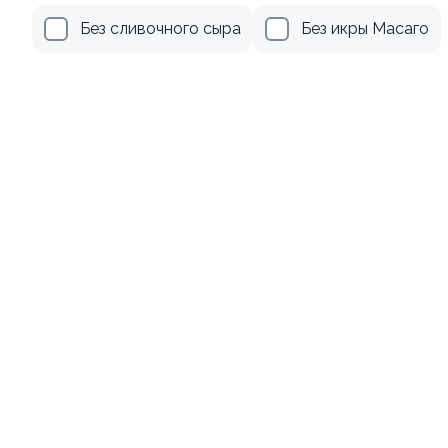
Без сливочного сыра
Без икры Масаго
Тропический угорь
210г ±3%
589 ₽
Хиты продаж