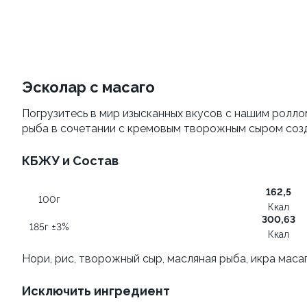
Яки Тояма
Яки Иваки
115г ±3%
100
от 305 ₽
от 355 ₽
Эсколар с масаго
Погрузитесь в мир изысканных вкусов с нашим ролло
рыба в сочетании с кремовым творожным сыром созд
КБЖУ и Состав
162,5
100г
Ккал
Яки Камаси
Удон с морским
300,63
185г ±3%
коктейлем
110г ±3%
Ккал
260г±3%
Нори, рис, творожный сыр, масляная рыба, икра маса
от 209 ₽
от 469 ₽
Исключить ингредиент