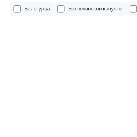
Без огурца
Без пекинской капусты
Удон с морским
коктейлем
260г±3%
от 469 ₽
Хиты продаж