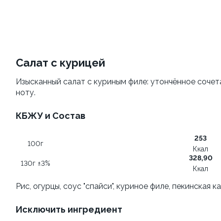
Яки Камаси
Добрый Cola вкус дыни, 1л
110г ±3%
1л
от 209 ₽
145 ₽
Салат с курицей
Изысканный салат с куриным филе: утончённое соче
ноту.
КБЖУ и Состав
253
100г
Ккал
Яки Тояма
Яки Иваки
328,90
130г ±3%
115г ±3%
100
Ккал
Рис, огурцы, соус "спайси", куриное филе, пекинская к
от 305 ₽
от 355 ₽
Исключить ингредиент