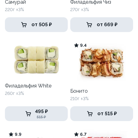
Самурай
Филадельфия Чиз
220г ±3%
270г ±3%
от 505 ₽
от 669 ₽
9.4
Филадельфия White
Бонито
260г ±3%
210г ±3%
495 ₽
от 515 ₽
515 ₽
9.9
6.7