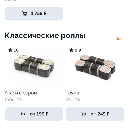
1 759 ₽
Классические роллы
10
9.9
Акаси с сыром
Тояма
100г ±3%
95г ±3%
от 199 ₽
от 249 ₽