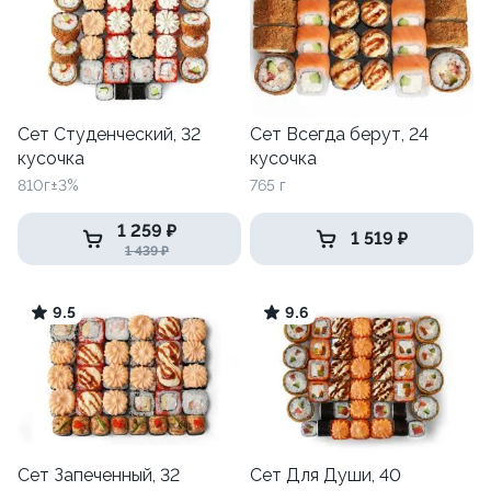
Сет Студенческий, 32
Сет Всегда берут, 24
кусочка
кусочка
810г±3%
765 г
1 259 ₽
1 519 ₽
1 439 ₽
9.5
9.6
Сет Запеченный, 32
Сет Для Души, 40