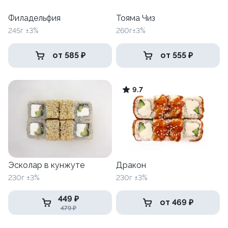
Филадельфия
Тояма Чиз
245г ±3%
260г±3%
от 585 ₽
от 555 ₽
9.7
Эсколар в кунжуте
Дракон
230г ±3%
230г ±3%
449 ₽
от 469 ₽
479 ₽