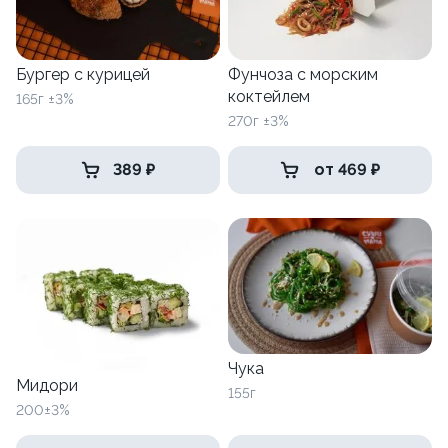
Бургер с курицей
Фунчоза с морским
коктейлем
165г ±3%
270г ±3%
389 ₽
от 469 ₽
Чука
Мидори
155г
200±3%