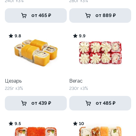
240г ±3%
280г ±3%
от 465 ₽
от 889 ₽
9.8
9.9
Цезарь
Вегас
225г ±3%
230г ±3%
от 439 ₽
от 485 ₽
9.5
10