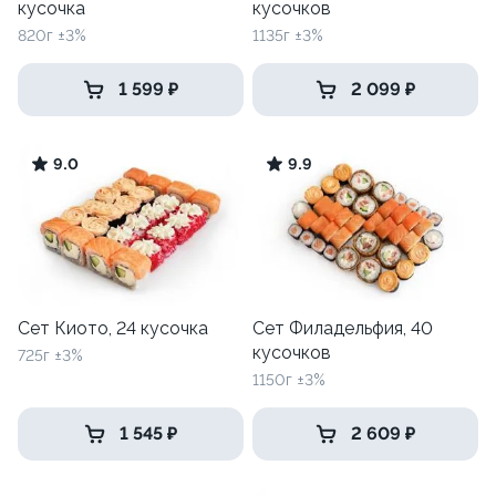
кусочка
кусочков
820г ±3%
1135г ±3%
1 599 ₽
2 099 ₽
9.0
9.9
Сет Киото, 24 кусочка
Сет Филадельфия, 40
кусочков
725г ±3%
1150г ±3%
1 545 ₽
2 609 ₽