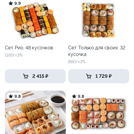
9.9
Сет Рио, 48 кусочков
Сет Только для своих, 32
кусочка
1165г±3%
880г±3%
2 415 ₽
1 729 ₽
9.8
9.8