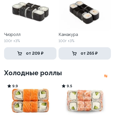
Чизролл
Камакура
100г ±3%
100г ±3%
от 209 ₽
от 265 ₽
Холодные роллы
9.9
9.5