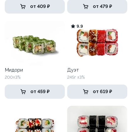
от 409 ₽
от 479 ₽
9.9
Мидори
Дуэт
200±3%
245г ±3%
от 459 ₽
от 619 ₽