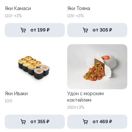
Яки Камаси
Яки Тояма
110г ±3%
115г ±3%
от 199 ₽
от 305 ₽
Яки Иваки
Удон с морским
коктейлем
100
260г±3%
от 355 ₽
от 469 ₽