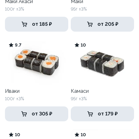
Маки Акаси
Маки
100г ±3%
95г ±3%
от 185 ₽
от 205 ₽
9.7
10
Иваки
Камаси
100г ±3%
95г ±3%
от 305 ₽
от 179 ₽
10
10