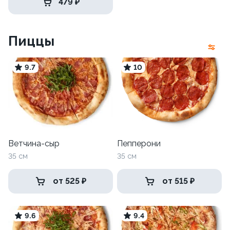
479 ₽
Пиццы
9.7
10
Ветчина-сыр
Пепперони
35 см
35 см
от 525 ₽
от 515 ₽
9.6
9.4