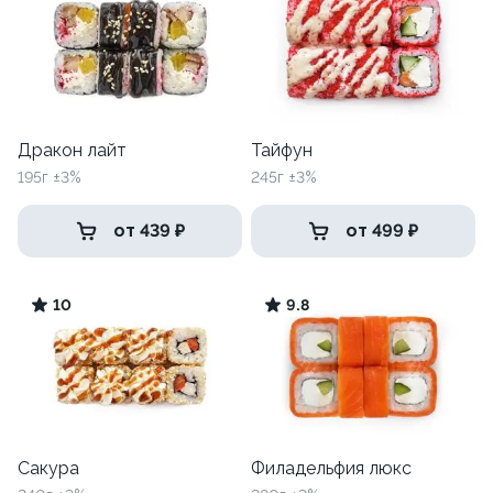
Дракон лайт
Тайфун
195г ±3%
245г ±3%
от 439 ₽
от 499 ₽
10
9.8
Сакура
Филадельфия люкс