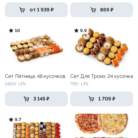
от 1 939 ₽
869 ₽
10
9.9
Сет Пятница, 48 кусочков
Сет Для Троих, 24 кусочка
1460г ±3%
795г ±3%
3 145 ₽
1 709 ₽
9.7