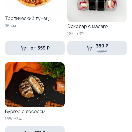
Тропический тунец
35 см
Эсколар с масаго
185г ±3%
389 ₽
от 559 ₽
399 ₽
Бургер с лососем
165г ±3%