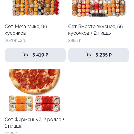
Сет Мега Микс, 96
Сет Вместе вкуснее, 56
кусочков
кусочков + 2 пиццы
2620г ±3%
2995 г
5 419 ₽
5 235 ₽
Сет Фирменный, 2 ролла +
1 пицца
1025 г