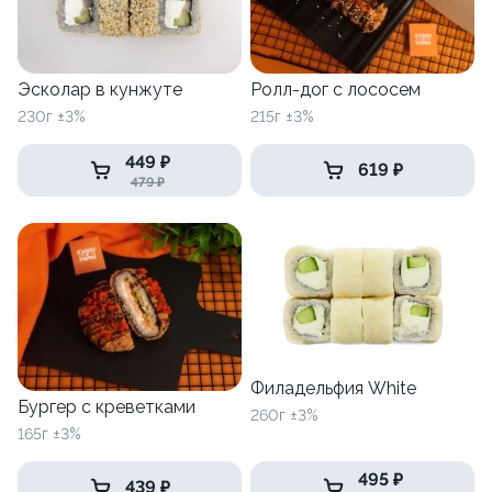
Эсколар в кунжуте
Ролл-дог с лососем
230г ±3%
215г ±3%
449 ₽
619 ₽
479 ₽
Филадельфия White
Бургер с креветками
260г ±3%
165г ±3%
495 ₽
439 ₽