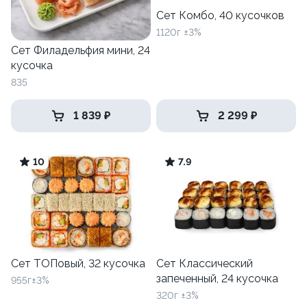
Сет Комбо, 40 кусочков
1120г ±3%
Сет Филадельфия мини, 24
кусочка
835
1 839 ₽
2 299 ₽
10
7.9
Сет ТОПовый, 32 кусочка
Сет Классический
запеченный, 24 кусочка
955г±3%
320г ±3%