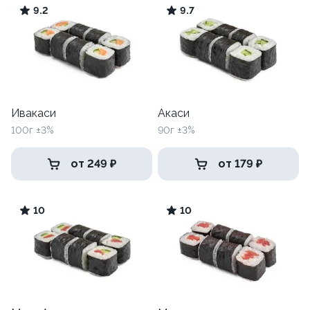
9.2
9.7
Ивакаси
Акаси
100г ±3%
90г ±3%
от 249 ₽
от 179 ₽
10
10