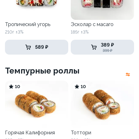
Тропический угорь
Эсколар с масаго
210г ±3%
185г ±3%
389 ₽
589 ₽
399 ₽
Темпурные роллы
10
10
Горячая Калифорния
Тоттори