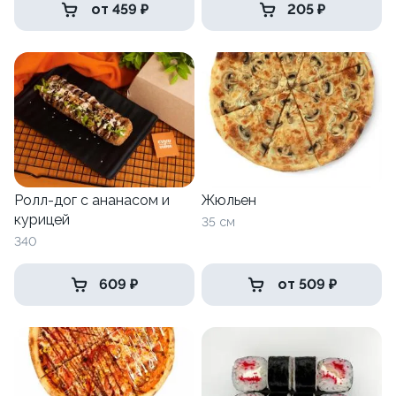
от 459 ₽
205 ₽
Ролл-дог с ананасом и
Жюльен
курицей
35 см
340
609 ₽
от 509 ₽