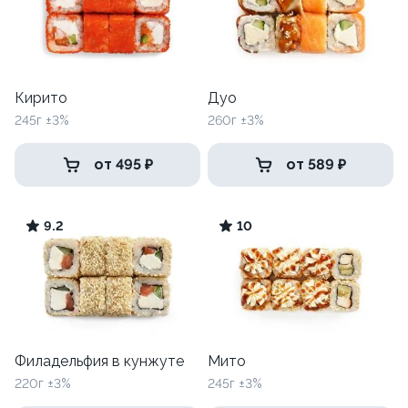
Кирито
Дуо
245г ±3%
260г ±3%
от 495 ₽
от 589 ₽
9.2
10
Филадельфия в кунжуте
Мито
220г ±3%
245г ±3%