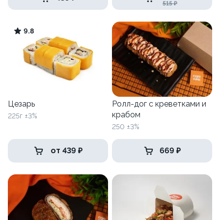
515 ₽
9.8
Цезарь
Ролл-дог с креветками и
крабом
225г ±3%
250 ±3%
от 439 ₽
669 ₽