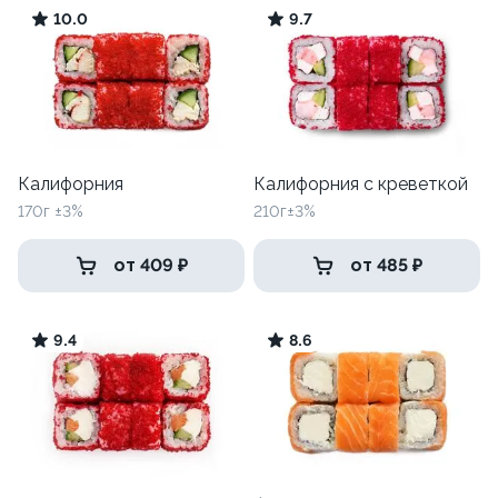
10.0
9.7
Калифорния
Калифорния с креветкой
170г ±3%
210г±3%
от 409 ₽
от 485 ₽
9.4
8.6