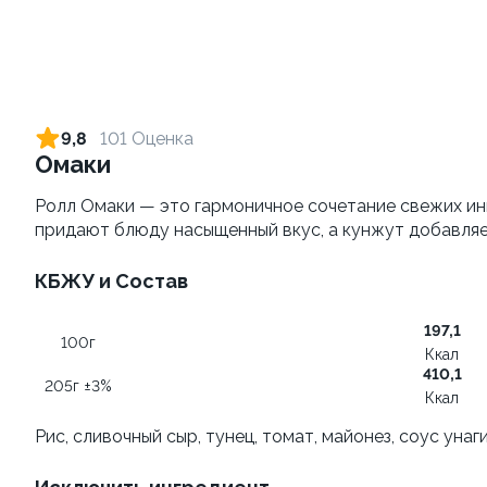
Яки Камаси
Яки Тояма
110г ±3%
115г ±3%
от 199 ₽
от 305 ₽
9,8
101 Оценка
Омаки
Ролл Омаки — это гармоничное сочетание свежих инг
придают блюду насыщенный вкус, а кунжут добавляе
КБЖУ и Состав
197,1
100г
Яки Иваки
Удон с морским
Ккал
коктейлем
100
410,1
205г ±3%
260г±3%
Ккал
Рис, сливочный сыр, тунец, томат, майонез, соус унаг
от 355 ₽
от 469 ₽