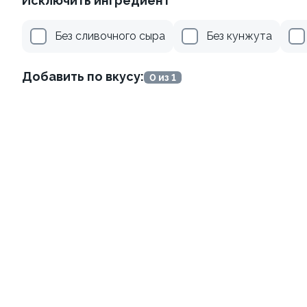
Исключить ингредиент
Без сливочного сыра
Без кунжута
Добавить по вкусу:
0 из 1
Тропический угорь
210г ±3%
589 ₽
Хиты продаж