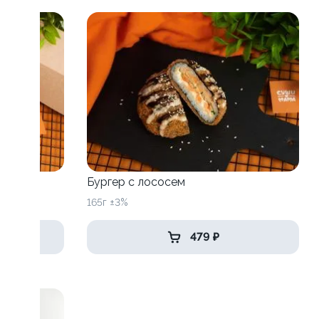
рицей
Бургер с лососем
165г ±3%
479 ₽