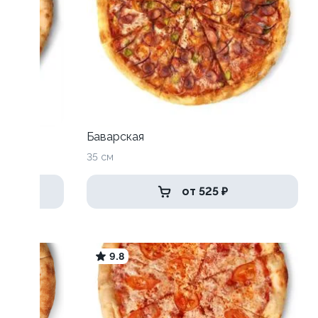
Баварская
35 см
от 525 ₽
9.8