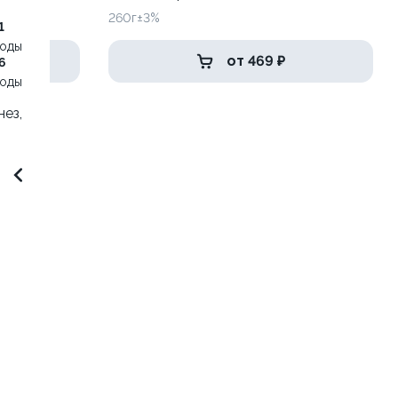
260г±3%
1
воды
от 469 ₽
6
воды
нез,