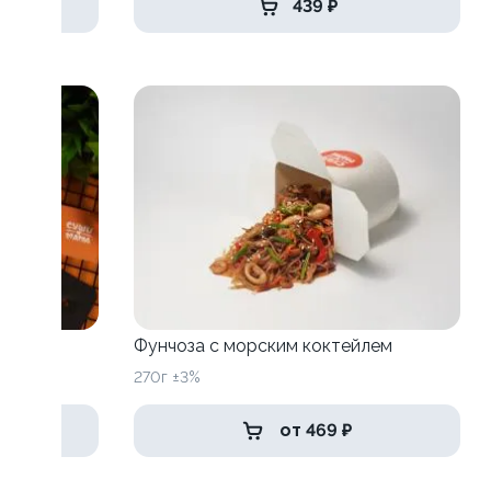
439 ₽
Фунчоза с морским коктейлем
270г ±3%
от 469 ₽