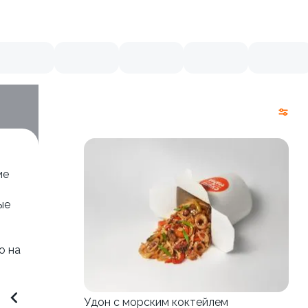
ие
ые
о на
Удон с морским коктейлем