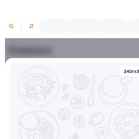
Новинки
240г±
Яки Камаси
Яки Тояма