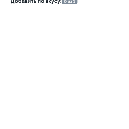
Добавить по вкусу:
0 из 1
я White
Ролл-дог с лососем
215г ±3%
495 ₽