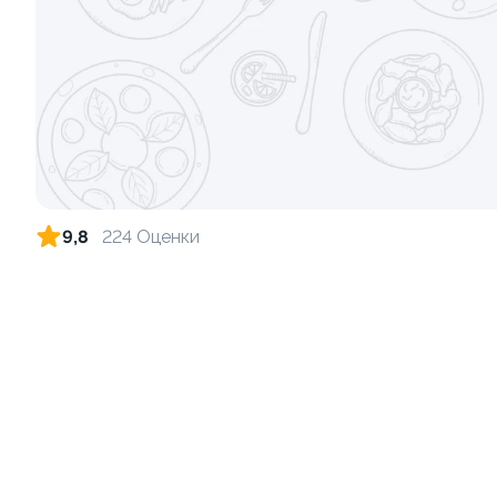
110г ±3%
115г ±3%
от 199 ₽
9,8
224 Оценки
Тропический угорь
210г ±3%