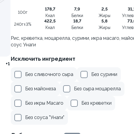
100
178,7
7,9
2,5
31,
100г
Ккал
Белки
Жиры
Угле
от 305 ₽
от 355 ₽
422,5
18,7
5,8
73,
240г±3%
Ккал
Белки
Жиры
Угле
Рис, креветка, моцарелла, сурими, икра масаго, майо
соус Унаги
Исключить ингредиент
+1
Без сливочного сыра
Без сурими
Без майонеза
Без сыра моцарелла
Без икры Масаго
Без креветки
Без соуса "Унаги"