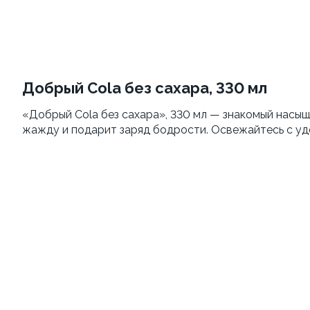
Яки Камаси
Яки Тояма
110г ±3%
115г ±3%
от 199 ₽
от 305 ₽
Добрый Cola без сахара, 330 мл
«Добрый Cola без сахара», 330 мл — знакомый насыще
жажду и подарит заряд бодрости. Освежайтесь с уд
Удон с морским
Яки Иваки
коктейлем
100
260г±3%
от 469 ₽
от 355 ₽