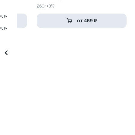
260г±3%
воды
от 469 ₽
воды