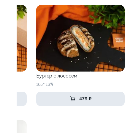
рицей
Бургер с лососем
165г ±3%
479 ₽