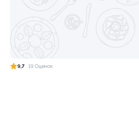
110г ±3%
115г ±3%
от 199 ₽
9,7
19 Оценок
Тропический угорь
210г ±3%