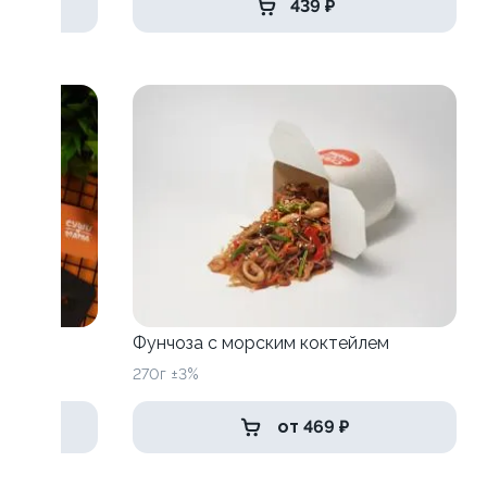
439 ₽
Фунчоза с морским коктейлем
270г ±3%
от 469 ₽