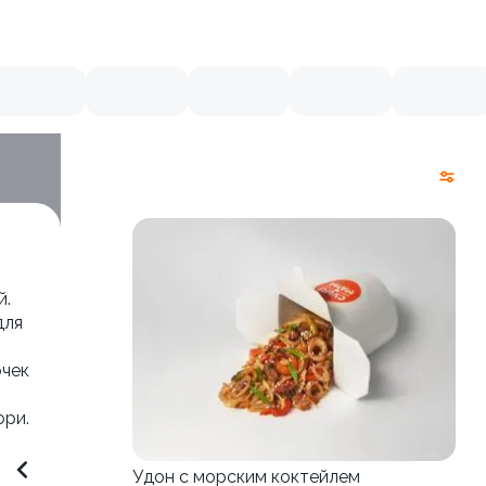
й.
для
очек
ори.
Удон с морским коктейлем