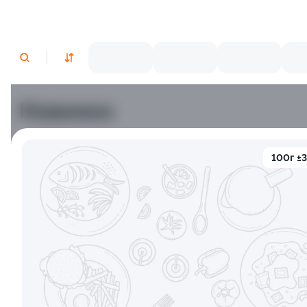
Новинки
100г ±
Яки Камаси
Яки Тояма