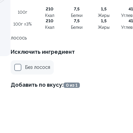
100
210
7,5
1,5
41
100г
Ккал
Белки
Жиры
Угле
от 305 ₽
от 355 ₽
210
7,5
1,5
41
100г ±3%
Ккал
Белки
Жиры
Угле
лосось
Исключить ингредиент
Без лосося
Добавить по вкусу:
0 из 1