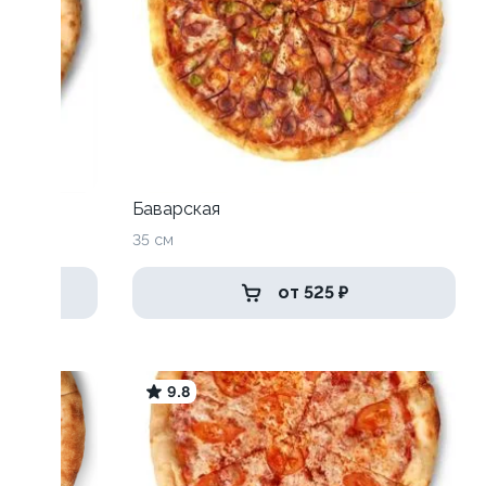
Баварская
35 см
от 525 ₽
9.8