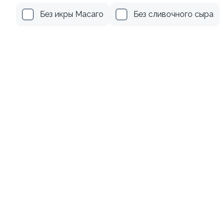
Без икры Масаго
Без сливочного сыра
Хиты продаж
Эсколар в кунжуте
Ролл-дог с лососем
230г ±3%
215г ±3%
449 ₽
619 ₽
479 ₽