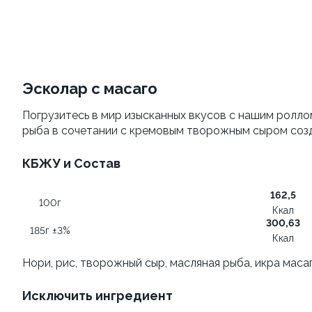
Яки Камаси
Яки Тояма
110г ±3%
115г ±3%
от 199 ₽
от 305 ₽
Эсколар с масаго
Погрузитесь в мир изысканных вкусов с нашим ролло
рыба в сочетании с кремовым творожным сыром созд
КБЖУ и Состав
162,5
100г
Ккал
Яки Иваки
Удон с морским
300,63
185г ±3%
коктейлем
100
Ккал
260г±3%
Нори, рис, творожный сыр, масляная рыба, икра маса
от 355 ₽
от 469 ₽
Исключить ингредиент