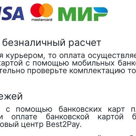
 безналичный расчет
я курьером, то оплата осуществля
 картой с помощью мобильных банк
тельно проверьте комплектацию то
тежей
о с помощью банковских карт пл
и оплате банковской картой б
говый центр
Best2Pay
.