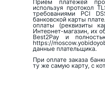
Приём платежей про
используя протокол TL
требованиями PCI DS
банковской карты плат
оплаты (реквизиты к
Интернет-магазин, их о
Best2Pay
и полностью
https://moscow.yobidoyob
данные плательщика.
При оплате заказа банк
ту же самую карту, с к