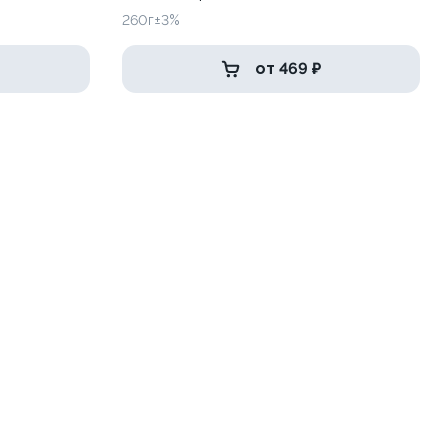
260г±3%
от 469 ₽