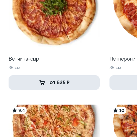
Ветчина-сыр
Пепперони
35 см
35 см
от 525 ₽
9.4
10