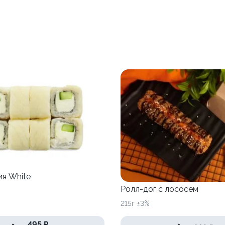
я White
Ролл-дог с лососем
215г ±3%
495 ₽