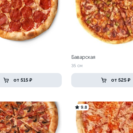
Баварская
35 см
от 515 ₽
от 525 ₽
9.8