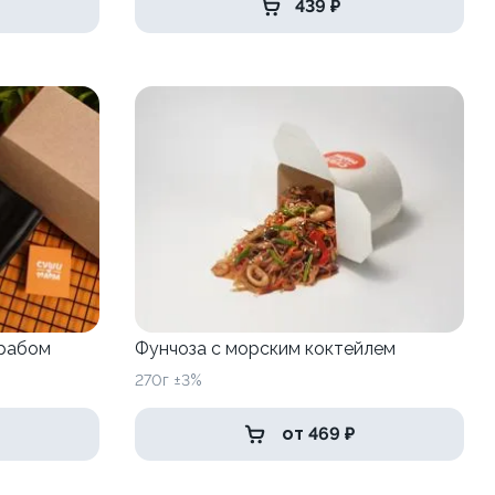
439 ₽
крабом
Фунчоза с морским коктейлем
270г ±3%
от 469 ₽