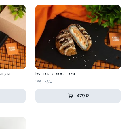
рицей
Бургер с лососем
165г ±3%
479 ₽