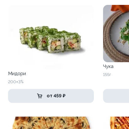
Чука
Мидори
155г
200±3%
от 459 ₽