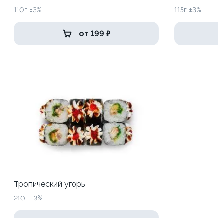
110г ±3%
115г ±3%
от 199 ₽
Тропический угорь
210г ±3%