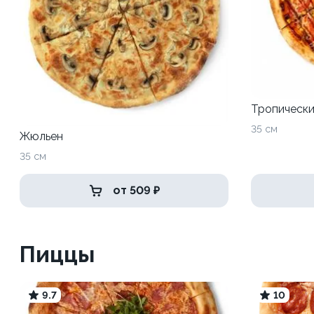
Тропически
35 см
Жюльен
35 см
от 509 ₽
Пиццы
9.7
10