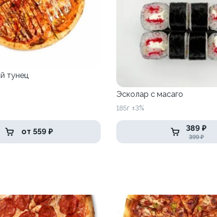
й тунец
Эсколар с масаго
185г ±3%
389 ₽
от 559 ₽
399 ₽