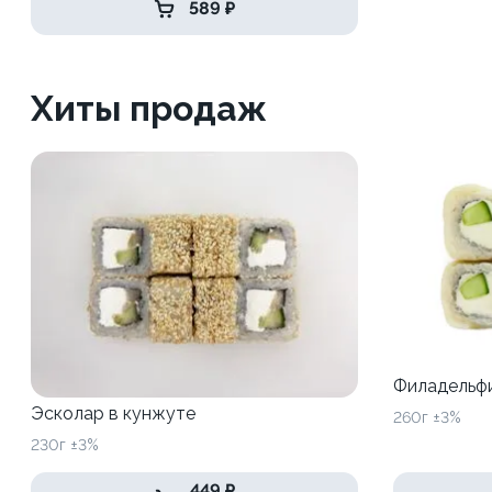
589 ₽
Хиты продаж
Филадельфи
Эсколар в кунжуте
260г ±3%
230г ±3%
449 ₽