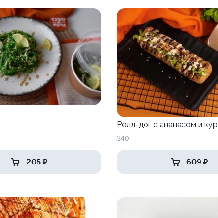
Ролл-дог с ананасом и ку
340
205 ₽
609 ₽