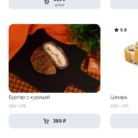
479 ₽
9.8
Бургер с курицей
Цезарь
165г ±3%
225г ±3%
389 ₽