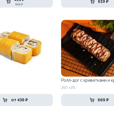
619 ₽
515 ₽
Ролл-дог с креветками и 
250 ±3%
от 439 ₽
669 ₽