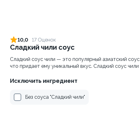
Яки Камаси
Яки Тояма
110г ±3%
115г ±3%
от 199 ₽
от 305 ₽
10,0
17 Оценок
Сладкий чили соус
Сладкий соус чили — это популярный азиатский соус,
что придает ему уникальный вкус. Сладкий соус чили
Исключить ингредиент
Без соуса "Сладкий чили"
Удон с морским
Яки Иваки
коктейлем
100
260г±3%
от 469 ₽
от 355 ₽