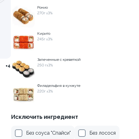
260г±3%
Ронио
270г ±3%
от 305 ₽
от 469 ₽
Кирито
245г ±3%
Запеченные с креветкой
250 г±3%
+4
Филадельфия в кунжуте
220г ±3%
Исключить ингредиент
Без соуса "Спайси"
Без лосося
 лососем
Бургер с креветками