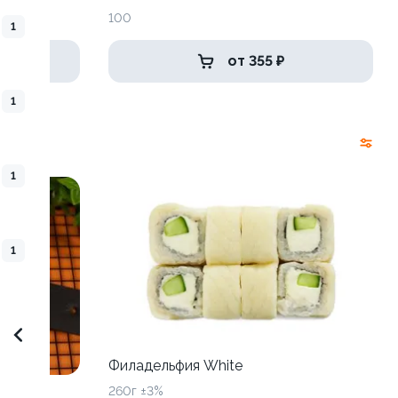
100
1
от 355 ₽
1
1
1
Филадельфия White
260г ±3%