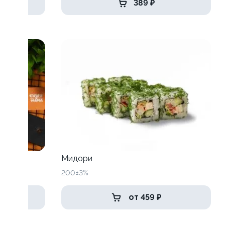
389 ₽
Мидори
200±3%
от 459 ₽