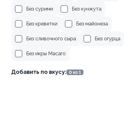
165г ±3%
Без сурими
Без кунжута
619 ₽
439 ₽
Без креветки
Без майонеза
Без сливочного сыра
Без огурца
Без икры Масаго
Добавить по вкусу:
0 из 1
Фунчоза с морским кокте
270г ±3%