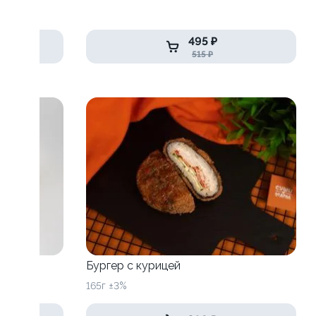
495 ₽
515 ₽
йлем
Бургер с курицей
165г ±3%