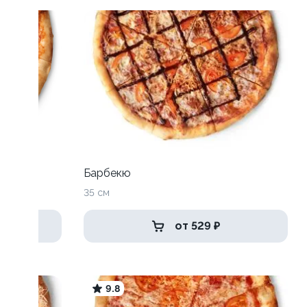
Барбекю
35 см
от 529 ₽
9.8