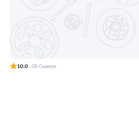
110г ±3%
115г ±3%
от 199 ₽
Хиты продаж
10,0
28 Оценок
Эсколар в кунжуте
Ролл-дог с