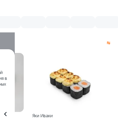
ей
ия в
ных
м
Яки Иваки