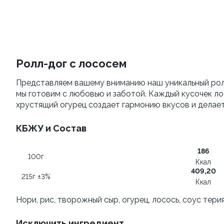
Яки Камаси
Яки Тояма
110г ±3%
115г ±3%
от 199 ₽
от 305 ₽
Ролл-дог с лососем
Представляем вашему вниманию наш уникальный ролл
мы готовим с любовью и заботой. Каждый кусочек л
хрустящий огурец создает гармонию вкусов и делае
КБЖУ и Состав
186
100г
Яки Иваки
Удон с морским
Ккал
коктейлем
100
409,20
215г ±3%
260г±3%
Ккал
Нори, рис, творожный сыр, огурец, лосось, соус терия
от 355 ₽
от 469 ₽
Исключить ингредиент