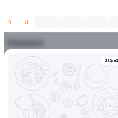
Новинки
9.5
230г±
Тори Унаги