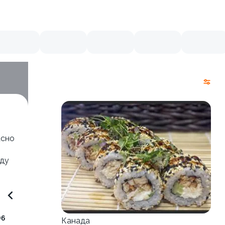
асно
юду
96
Канада