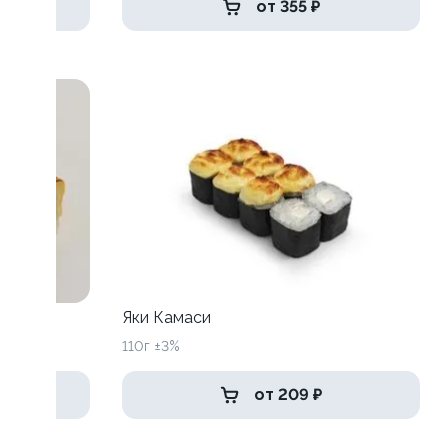
от 355 ₽
Яки Камаси
110г ±3%
от 209 ₽