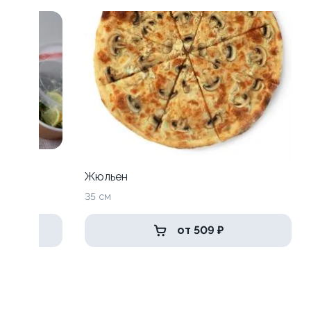
Жюльен
35 см
от 509 ₽