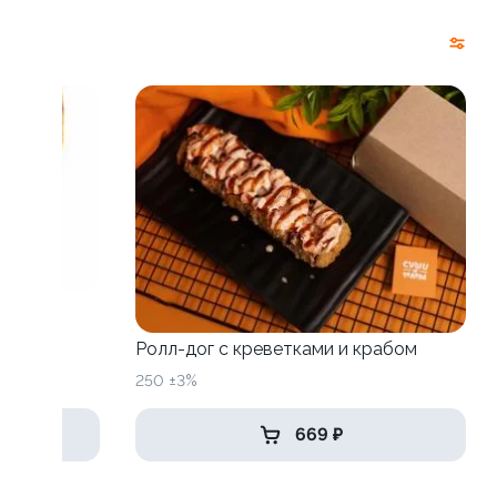
Ролл-дог с креветками и крабом
250 ±3%
669 ₽