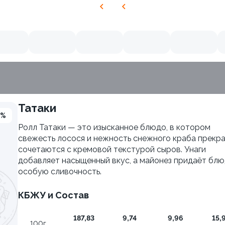
Татаки
3%
Ролл Татаки — это изысканное блюдо, в котором
свежесть лосося и нежность снежного краба прекр
сочетаются с кремовой текстурой сыров. Унаги
добавляет насыщенный вкус, а майонез придаёт бл
особую сливочность.
КБЖУ и Состав
187,83
9,74
9,96
15,
 Хотто
Яки Тояма
100г