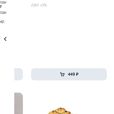
воды
230г ±3%
7
воды
ыр,
449 ₽