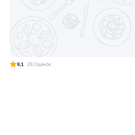
315г ±3%
9,1
28 Оценок
Сет Все включено, 40 кусочков
885г±3%
1 560 ₽