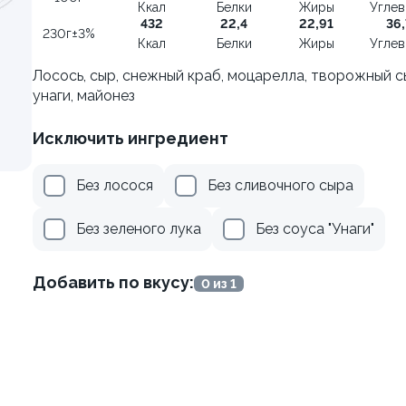
Ккал
Белки
Жиры
Угле
115г ±3%
432
22,4
22,91
36,
230г±3%
Ккал
Белки
Жиры
Угле
Лосось, сыр, снежный краб, моцарелла, творожный с
унаги, майонез
Исключить ингредиент
Без лосося
Без сливочного сыра
Без зеленого лука
Без соуса "Унаги"
от 450 ₽
от 305 ₽
Добавить по вкусу:
0 из 1