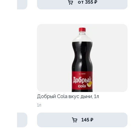
от 355 ₽
Добрый Cola вкус дыни, 1л
1л
145 ₽