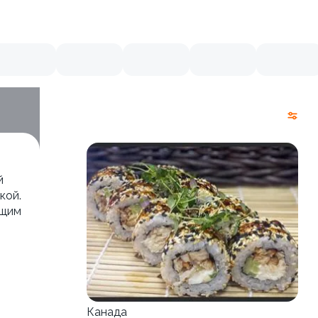
й
кой.
ющим
Канада