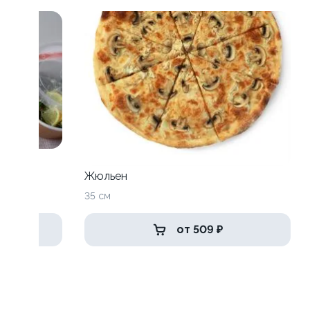
Жюльен
35 см
от 509 ₽