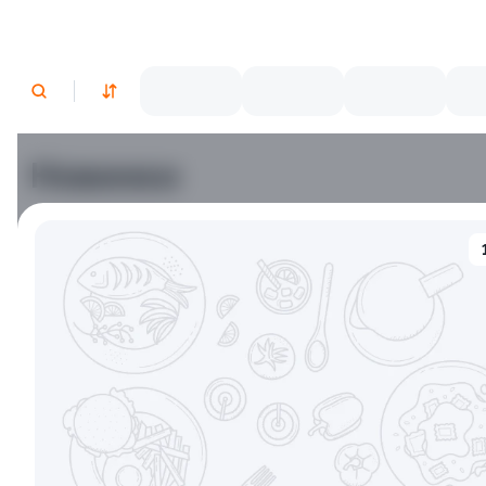
Новинки
9.5
Тори Унаги