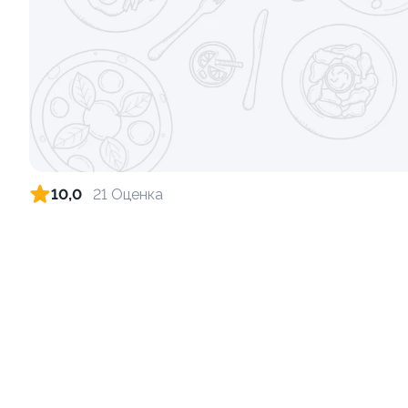
315г ±3%
10,0
21 Оценка
Сет Все включено, 40 кусочков
885г±3%
1 560 ₽