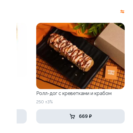
Ролл-дог с креветками и крабом
250 ±3%
669 ₽