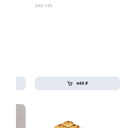
230г ±3%
449 ₽