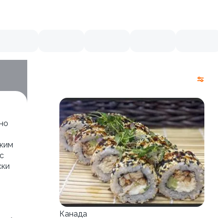
но
гким
с
ски
Канада