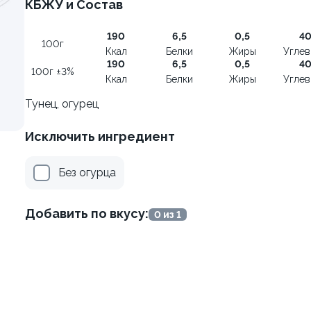
КБЖУ и Состав
115г ±3%
190
6,5
0,5
4
100г
Ккал
Белки
Жиры
Угле
190
6,5
0,5
4
100г ±3%
Ккал
Белки
Жиры
Угле
Тунец, огурец
Исключить ингредиент
Без огурца
от 450 ₽
от 305 ₽
Добавить по вкусу:
0 из 1