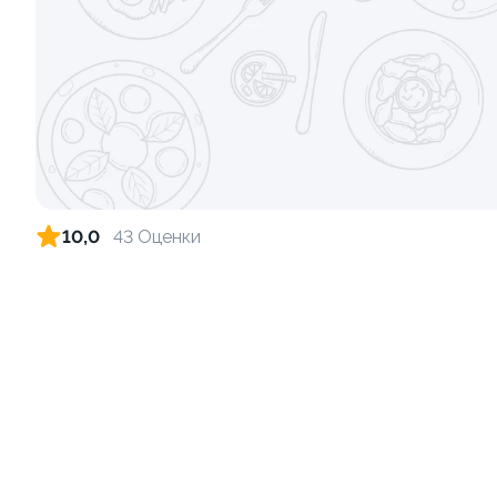
315г ±3%
10,0
43 Оценки
Сет Все включено, 40 кусочков
885г±3%
1 560 ₽