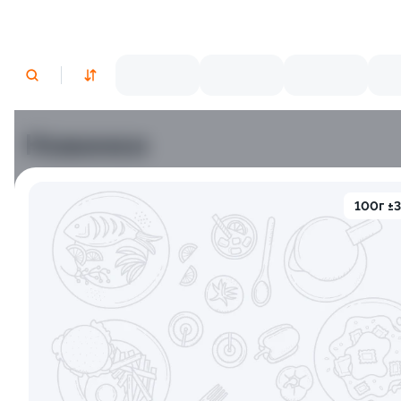
Новинки
9.5
100г ±
Тори Унаги