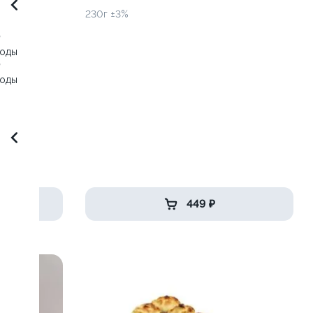
230г ±3%
0
воды
0
воды
449 ₽