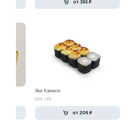
от 355 ₽
Яки Камаси
110г ±3%
от 209 ₽