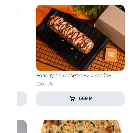
Ролл-дог с креветками и крабом
250 ±3%
669 ₽