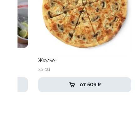
Жюльен
35 см
от 509 ₽