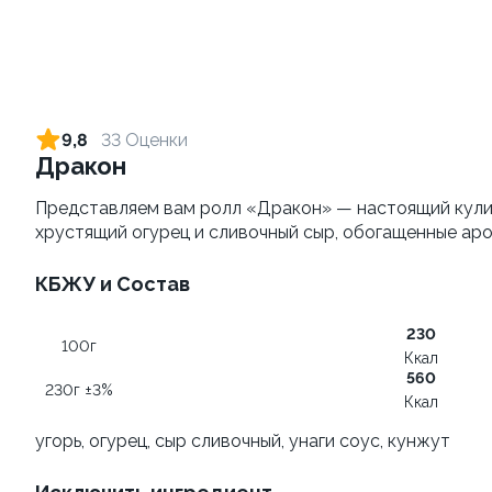
Тори Унаги Хотто
315г ±3%
9,8
33 Оценки
Дракон
Сет Все включено, 40
Представляем вам ролл «Дракон» — настоящий кулин
кусочков
хрустящий огурец и сливочный сыр, обогащенные ар
885г±3%
КБЖУ и Состав
1 560 ₽
от 450 ₽
230
100г
Ккал
560
230г ±3%
Ккал
угорь, огурец, сыр сливочный, унаги соус, кунжут