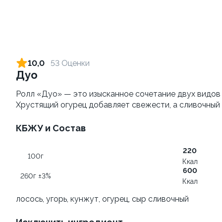
Тори Унаги Хотто
315г ±3%
10,0
53 Оценки
Дуо
Сет Все включено, 40
Ролл «Дуо» — это изысканное сочетание двух видов р
кусочков
Хрустящий огурец добавляет свежести, а сливочный
885г±3%
КБЖУ и Состав
1 560 ₽
от 450 ₽
220
100г
Ккал
600
260г ±3%
Ккал
лосось, угорь, кунжут, огурец, сыр сливочный