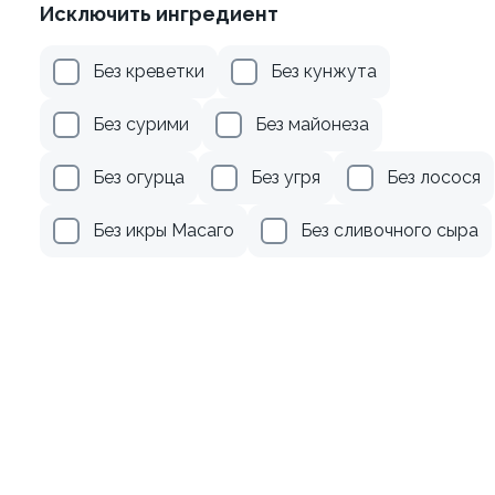
Исключить ингредиент
Без креветки
Без кунжута
Без сурими
Без майонеза
Искушение
Без огурца
Без угря
Без лосося
225г ±3%
Без икры Масаго
Без сливочного сыра