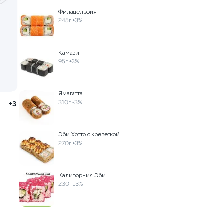
115г ±3%
Филадельфия
245г ±3%
Камаси
95г ±3%
Ямагатта
310г ±3%
+3
Эби Хотто с креветкой
от 450 ₽
от 305 ₽
270г ±3%
Калифорния Эби
230г ±3%