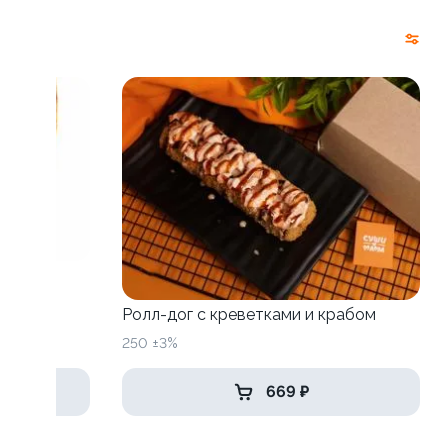
Ролл-дог с креветками и крабом
250 ±3%
669 ₽