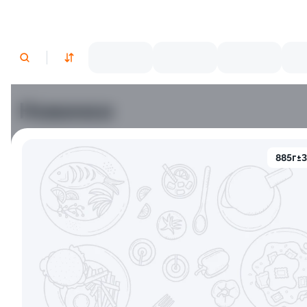
Новинки
9.5
885г±
Тори Унаги