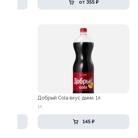
от 355 ₽
Добрый Cola вкус дыни, 1л
1л
145 ₽