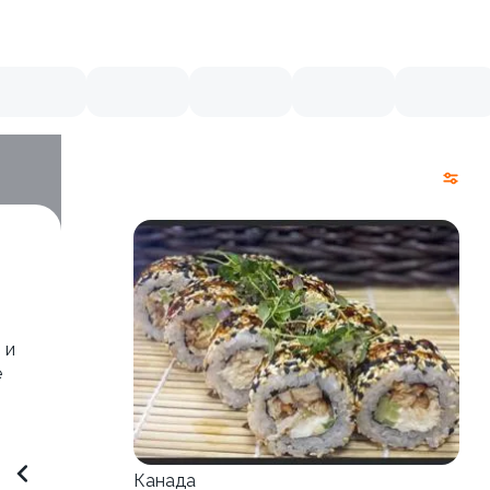
 и
е
Канада