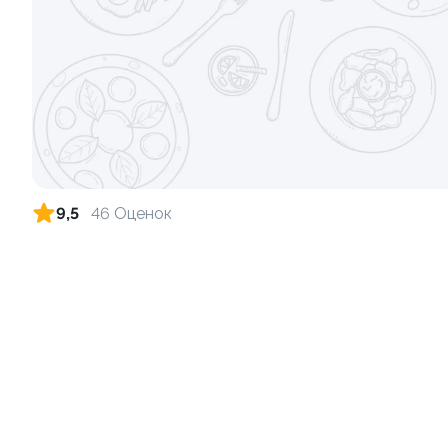
315г ±3%
9,5
46 Оценок
Сет Все включено, 40 кусочков
885г±3%
1 560 ₽