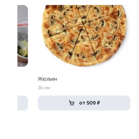
Жюльен
35 см
от 509 ₽