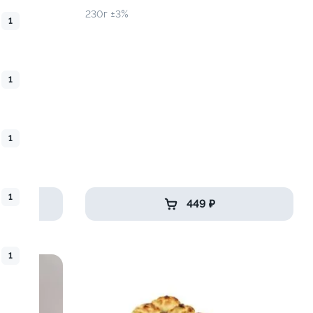
230г ±3%
1
1
1
1
449 ₽
1