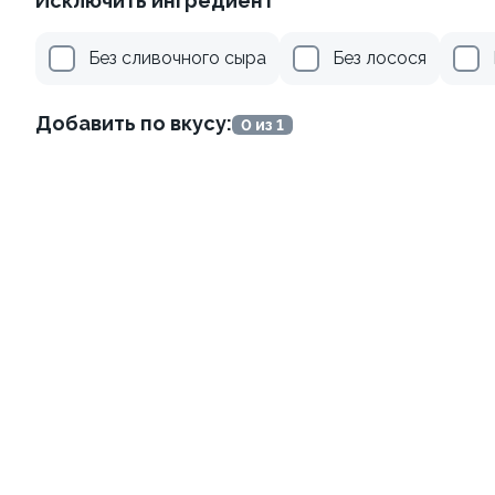
Исключить ингредиент
Без сливочного сыра
Без лосося
Добавить по вкусу:
0 из 1
Яки Камаси
110г ±3%
от 209 ₽
Хиты продаж