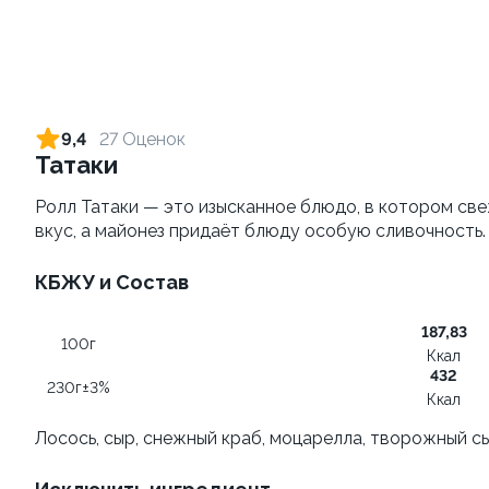
Яки Тояма
Удон с морским
коктейлем
115г ±3%
260г±3%
от 305 ₽
от 469 ₽
9,4
27 Оценок
Татаки
Ролл Татаки — это изысканное блюдо, в котором св
вкус, а майонез придаёт блюду особую сливочность.
КБЖУ и Состав
187,83
100г
Ккал
Тропический угорь
Яки Иваки
432
230г±3%
210г ±3%
100
Ккал
Лосось, сыр, снежный краб, моцарелла, творожный сы
589 ₽
от 355 ₽