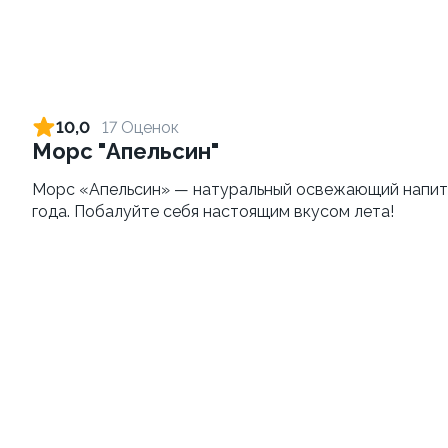
Яки Камаси
Добрый Cola вкус дыни, 1л
110г ±3%
1л
от 209 ₽
145 ₽
10,0
17 Оценок
Морс "Апельсин"
Морс «Апельсин» — натуральный освежающий напиток
года. Побалуйте себя настоящим вкусом лета!
Яки Тояма
Яки Иваки
115г ±3%
100
от 305 ₽
от 355 ₽