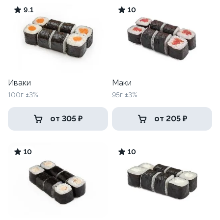
9.1
10
Иваки
Маки
100г ±3%
95г ±3%
от 305 ₽
от 205 ₽
10
10