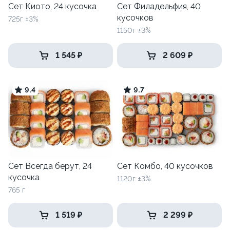
Сет Киото, 24 кусочка
Сет Филадельфия, 40
кусочков
725г ±3%
1150г ±3%
1 545 ₽
2 609 ₽
9.4
9.7
Сет Всегда берут, 24
Сет Комбо, 40 кусочков
кусочка
1120г ±3%
765 г
1 519 ₽
2 299 ₽