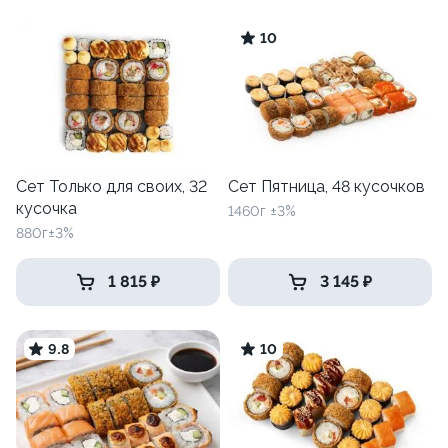
10
Сет Только для своих, 32
Сет Пятница, 48 кусочков
кусочка
1460г ±3%
880г±3%
1 815 ₽
3 145 ₽
9.8
10