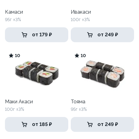
Камаси
Ивакаси
95г ±3%
100г ±3%
от 179 ₽
от 249 ₽
10
10
Маки Акаси
Тояма
100г ±3%
95г ±3%
от 185 ₽
от 249 ₽