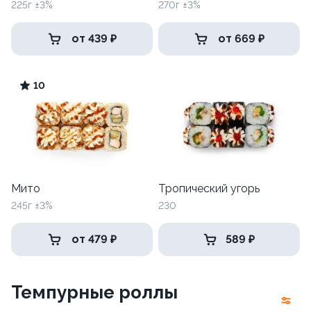
225г ±3%
270г ±3%
от 439 ₽
от 669 ₽
10
Мито
Тропический угорь
245г ±3%
230
от 479 ₽
589 ₽
Темпурные роллы