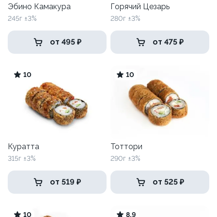
Эбино Камакура
Горячий Цезарь
245г ±3%
280г ±3%
от 495 ₽
от 475 ₽
10
10
Куратта
Тоттори
315г ±3%
290г ±3%
от 519 ₽
от 525 ₽
10
8.9