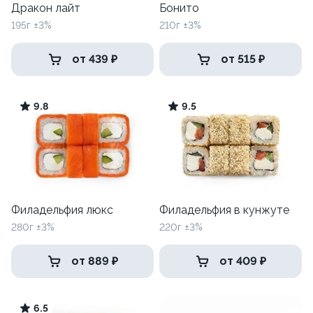
Дракон лайт
Бонито
195г ±3%
210г ±3%
от 439 ₽
от 515 ₽
9.8
9.5
Филадельфия люкс
Филадельфия в кунжуте
280г ±3%
220г ±3%
от 889 ₽
от 409 ₽
6.5