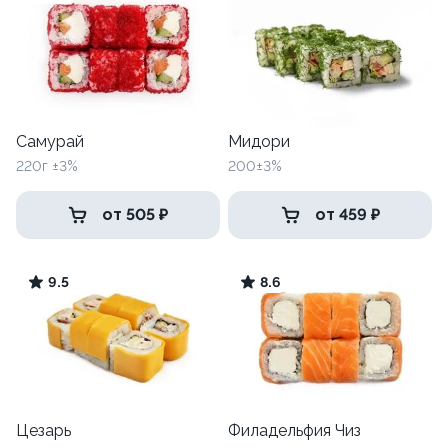
Самурай
Мидори
220г ±3%
200±3%
от 505 ₽
от 459 ₽
9.5
8.6
Цезарь
Филадельфия Чиз