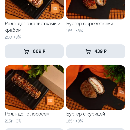
Ролл-дог с креветками и
Бургер с креветками
крабом
165г ±3%
250 ±3%
669 ₽
439 ₽
Ролл-дог с лососем
Бургер с курицей
215г ±3%
165г ±3%