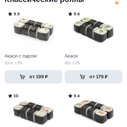
9.9
9.6
Акаси с сыром
Акаси
100г ±3%
90г ±3%
от 199 ₽
от 179 ₽
10
9.4