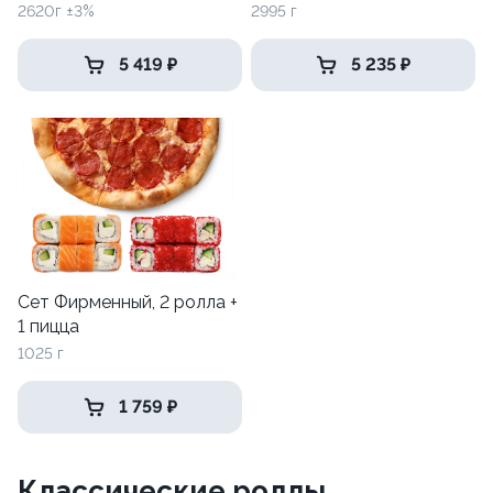
2620г ±3%
2995 г
5 419 ₽
5 235 ₽
Сет Фирменный, 2 ролла +
1 пицца
1025 г
1 759 ₽
Классические роллы