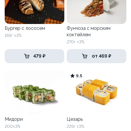
Бургер с лососем
Фунчоза с морским
коктейлем
165г ±3%
270г ±3%
479 ₽
от 469 ₽
9.5
Мидори
Цезарь
200±3%
225г ±3%