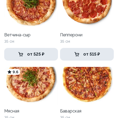
Ветчина-сыр
Пепперони
35 см
35 см
от 525 ₽
от 515 ₽
9.6
Мясная
Баварская
35 см
35 см