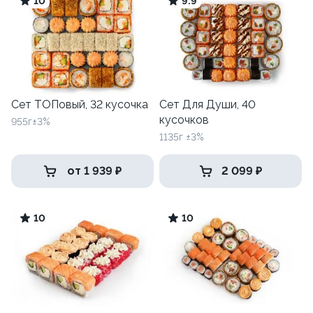
10
9.9
Сет ТОПовый, 32 кусочка
Сет Для Души, 40
кусочков
955г±3%
1135г ±3%
от 1 939 ₽
2 099 ₽
10
10