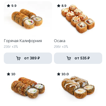
9.9
8.9
Горячая Калифорния
Осака
235г ±3%
295г ±3%
от 389 ₽
от 535 ₽
10
10.0