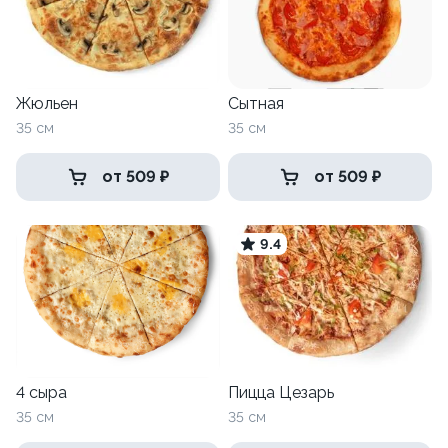
Жюльен
Сытная
35 см
35 см
от 509 ₽
от 509 ₽
9.4
4 сыра
Пицца Цезарь
35 см
35 см