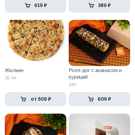
619 ₽
389 ₽
Жюльен
Ролл-дог с ананасом и
курицей
35 см
340
от 509 ₽
609 ₽