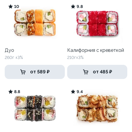
10
9.8
Дуо
Калифорния с креветкой
260г ±3%
210г±3%
от 589 ₽
от 485 ₽
8.8
9.4