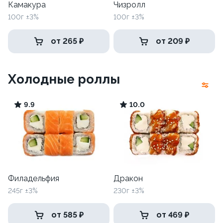
Камакура
Чизролл
100г ±3%
100г ±3%
от 265 ₽
от 209 ₽
Холодные роллы
9.9
10.0
Филадельфия
Дракон
245г ±3%
230г ±3%
от 585 ₽
от 469 ₽