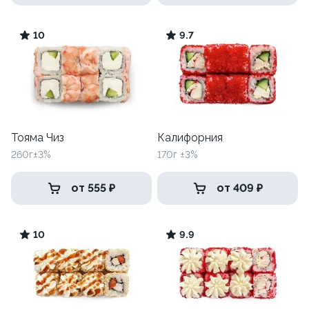
10
9.7
Тояма Чиз
Калифорния
260г±3%
170г ±3%
от 555 ₽
от 409 ₽
10
9.9