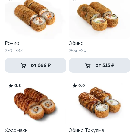
Ронио
Эбино
270г ±3%
255г ±3%
от 599 ₽
от 515 ₽
9.8
9.9
Хосомаки
Эбино Токуяма