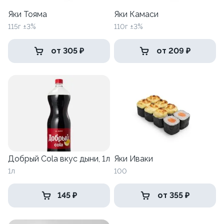
Яки Тояма
Яки Камаси
115г ±3%
110г ±3%
от 305 ₽
от 209 ₽
Добрый Cola вкус дыни, 1л
Яки Иваки
1л
100
145 ₽
от 355 ₽