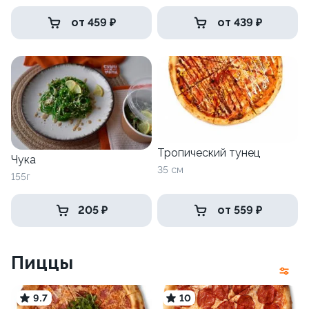
от 459 ₽
от 439 ₽
Тропический тунец
Чука
35 см
155г
205 ₽
от 559 ₽
Пиццы
9.7
10