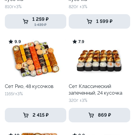
810г±3%
820г ±3%
1 259 ₽
1 599 ₽
1 439 ₽
9.9
7.9
Сет Рио, 48 кусочков
Сет Классический
запеченный, 24 кусочка
1165г±3%
320г ±3%
2 415 ₽
869 ₽