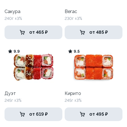
Сакура
Вегас
240г ±3%
230г ±3%
от 465 ₽
от 485 ₽
9.9
9.5
Дуэт
Кирито
245г ±3%
245г ±3%
от 619 ₽
от 495 ₽