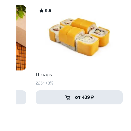
9.5
рицей
Цезарь
225г ±3%
от 439 ₽