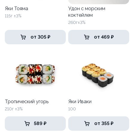
Яки Тояма
Удон с морским
коктейлем
115г ±3%
260г±3%
от 305 ₽
от 469 ₽
Тропический угорь
Яки Иваки
210г ±3%
100
589 ₽
от 355 ₽