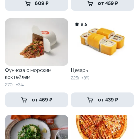
609 ₽
от 459 ₽
9.5
Фунчоза с морским
Цезарь
коктейлем
225г ±3%
270г ±3%
от 469 ₽
от 439 ₽