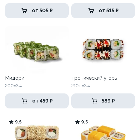
от 505 ₽
от 515 ₽
Мидори
Тропический угорь
200±3%
210г ±3%
от 459 ₽
589 ₽
9.5
9.5