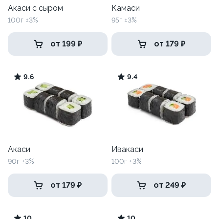
Акаси с сыром
Камаси
100г ±3%
95г ±3%
от 199 ₽
от 179 ₽
9.6
9.4
Акаси
Ивакаси
90г ±3%
100г ±3%
от 179 ₽
от 249 ₽
10
10