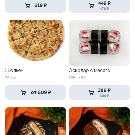
449 ₽
619 ₽
479 ₽
Жюльен
Эсколар с масаго
35 см
185г ±3%
389 ₽
от 509 ₽
399 ₽