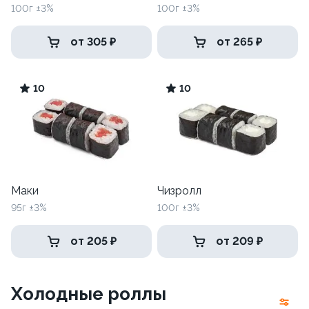
100г ±3%
100г ±3%
от 305 ₽
от 265 ₽
10
10
Маки
Чизролл
95г ±3%
100г ±3%
от 205 ₽
от 209 ₽
Холодные роллы