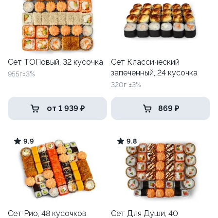
Сет ТОПовый, 32 кусочка
Сет Классический
запеченный, 24 кусочка
955г±3%
320г ±3%
от 1 939 ₽
869 ₽
9.9
9.8
Сет Рио, 48 кусочков
Сет Для Души, 40