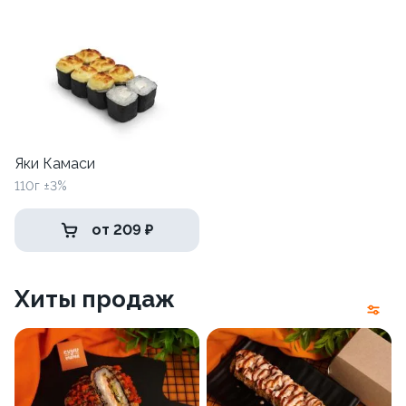
Яки Камаси
110г ±3%
от 209 ₽
Хиты продаж