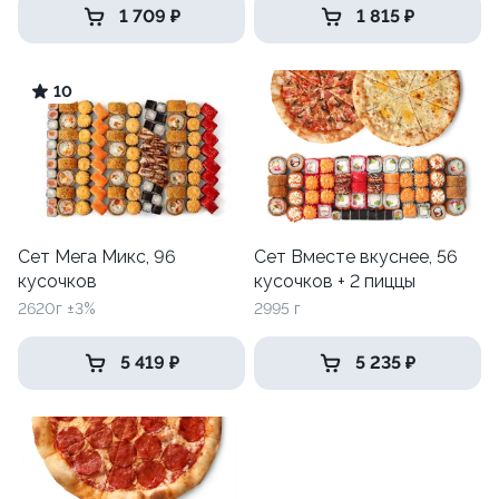
1 709 ₽
1 815 ₽
10
Сет Мега Микс, 96
Сет Вместе вкуснее, 56
кусочков
кусочков + 2 пиццы
2620г ±3%
2995 г
5 419 ₽
5 235 ₽