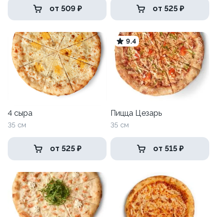
от 509 ₽
от 525 ₽
9.4
4 сыра
Пицца Цезарь
35 см
35 см
от 525 ₽
от 515 ₽