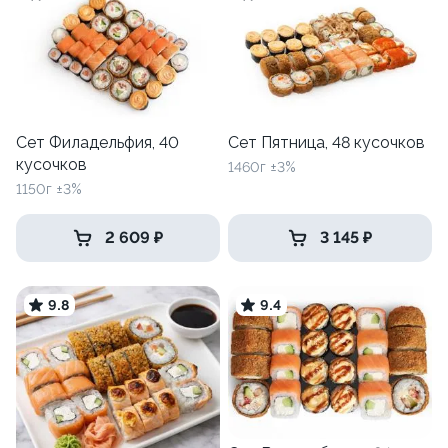
Сет Филадельфия, 40
Сет Пятница, 48 кусочков
кусочков
1460г ±3%
1150г ±3%
2 609 ₽
3 145 ₽
9.8
9.4