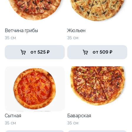
Ветчина грибы
Жюльен
35 см
35 см
от 525 ₽
от 509 ₽
Сытная
Баварская
35 см
35 см