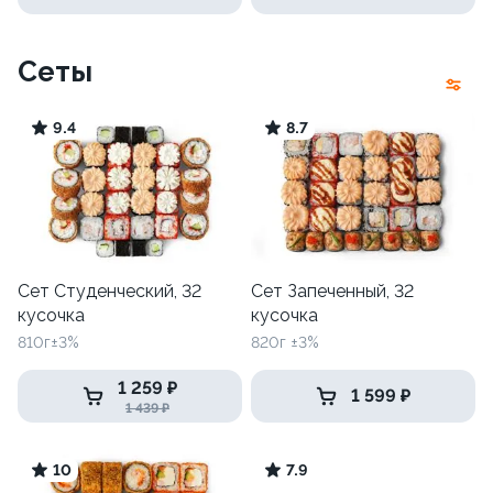
Сеты
9.4
8.7
Сет Студенческий, 32
Сет Запеченный, 32
кусочка
кусочка
810г±3%
820г ±3%
1 259 ₽
1 599 ₽
1 439 ₽
10
7.9