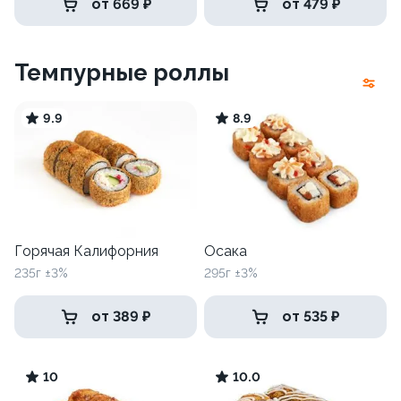
от 669 ₽
от 479 ₽
Темпурные роллы
9.9
8.9
Горячая Калифорния
Осака
235г ±3%
295г ±3%
от 389 ₽
от 535 ₽
10
10.0