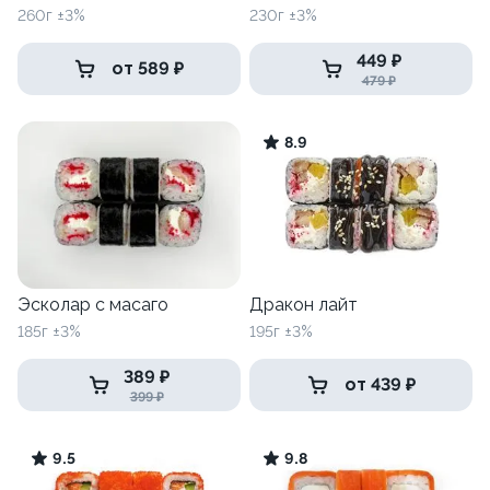
260г ±3%
230г ±3%
449 ₽
от 589 ₽
479 ₽
8.9
Эсколар с масаго
Дракон лайт
185г ±3%
195г ±3%
389 ₽
от 439 ₽
399 ₽
9.5
9.8