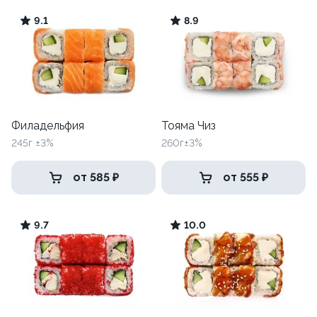
9.1
8.9
Филадельфия
Тояма Чиз
245г ±3%
260г±3%
от 585 ₽
от 555 ₽
9.7
10.0