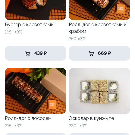
Бургер с креветками
Ролл-дог с креветками и
крабом
165г ±3%
250 ±3%
439 ₽
669 ₽
Ролл-дог с лососем
Эсколар в кунжуте
215г ±3%
230г ±3%