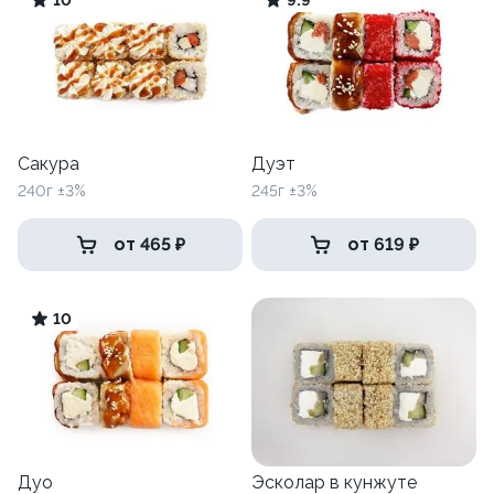
10
9.9
Сакура
Дуэт
240г ±3%
245г ±3%
от 465 ₽
от 619 ₽
10
Дуо
Эсколар в кунжуте