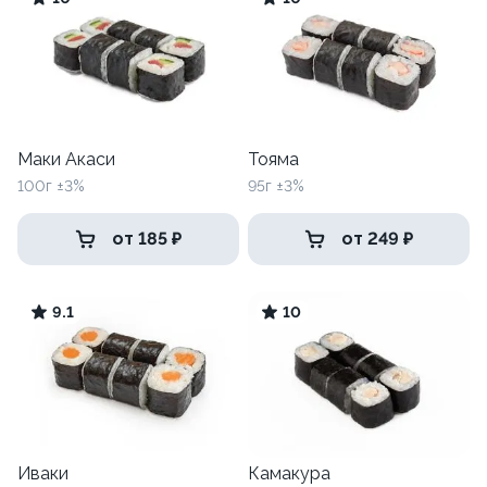
Маки Акаси
Тояма
100г ±3%
95г ±3%
от 185 ₽
от 249 ₽
9.1
10
Иваки
Камакура