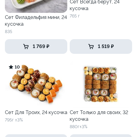
Сет Всегда берут, 24
кусочка
765 г
Сет Филадельфия мини, 24
кусочка
835
1 769 ₽
1 519 ₽
10
Сет Для Троих, 24 кусочка
Сет Только для своих, 32
кусочка
795г ±3%
880г±3%