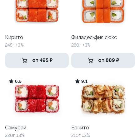
Кирито
Филадельфия люкс
245г ±3%
280г ±3%
от 495 ₽
от 889 ₽
6.5
9.1
Самурай
Бонито
220г ±3%
210г ±3%