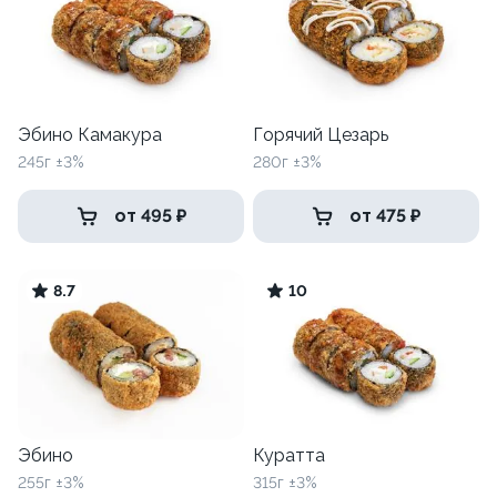
Эбино Камакура
Горячий Цезарь
245г ±3%
280г ±3%
от 495 ₽
от 475 ₽
8.7
10
Эбино
Куратта
255г ±3%
315г ±3%