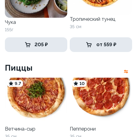
Тропический тунец
Чука
35 см
155г
205 ₽
от 559 ₽
Пиццы
9.7
10
Ветчина-сыр
Пепперони
35 см
35 см