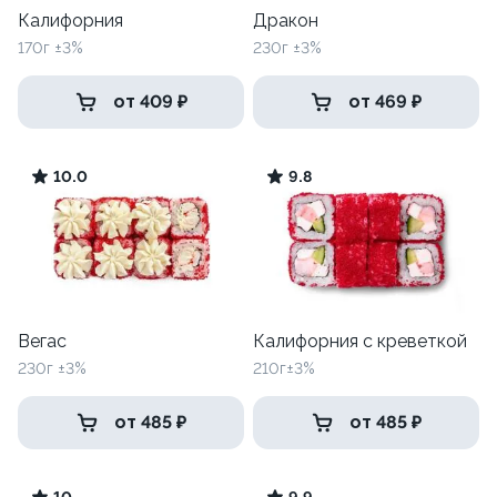
Калифорния
Дракон
170г ±3%
230г ±3%
от 409 ₽
от 469 ₽
10.0
9.8
Вегас
Калифорния с креветкой
230г ±3%
210г±3%
от 485 ₽
от 485 ₽