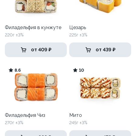
Филадельфия в кунжуте
Цезарь
220г ±3%
225г ±3%
от 409 ₽
от 439 ₽
8.6
10
Филадельфия Чиз
Мито
270г ±3%
245г ±3%