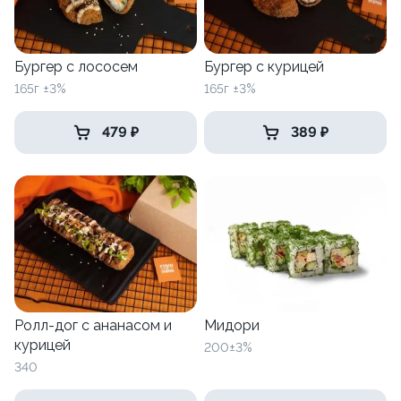
Бургер с лососем
Бургер с курицей
165г ±3%
165г ±3%
479 ₽
389 ₽
Ролл-дог с ананасом и
Мидори
курицей
200±3%
340